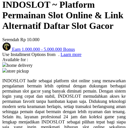
INDOSLOT ~ Platform
Oh Ma Grain
Permainan Slot Online & Link
Okiedog
Alternatif Daftar Slot Gacor
P
Serendah
Rp 10.000
Peachy
Earn
1.000.000
-
5.000.000
Bonus
Phil & Ted's
Use Installment Options from
.
Laarn more
Available for :
Philips Avent
home delivery
store pickup
Pigeon
INDOSLOT hadir sebagai platform slot online yang menawarkan
Playgro
pengalaman bermain lebih optimal dengan dukungan berbagai
Poled Global
permainan slot gacor yang banyak diminati pemain. Dengan sistem
login yang cepat dan stabil, INDOSLOT memudahkan akses ke
Ponycycle
permainan favorit tanpa hambatan kapan saja. Didukung teknologi
modern serta keamanan berlapis, setiap transaksi berlangsung aman
Puma
sehingga pemain dapat bermain dengan lebih nyaman dan tenang.
Selain itu, layanan profesional 24 jam dan koleksi game yang
Pureats
lengkap menjadikan INDOSLOT sebagai pilihan tepat bagi siapa
saja yang ingin menikmati hiburan slot online sekaligus