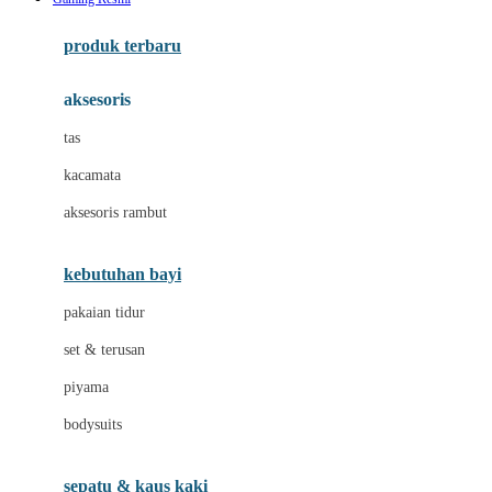
Azetabio
produk terbaru
B
aksesoris
Baabaasheepz
tas
Babiators
kacamata
Baby Dove
aksesoris rambut
Baby Jogger
Baby Rovega
kebutuhan bayi
Babybee
pakaian tidur
Banana Boat
set & terusan
Banz
piyama
Barbie
bodysuits
Beaba
Beauty Barn
sepatu & kaus kaki