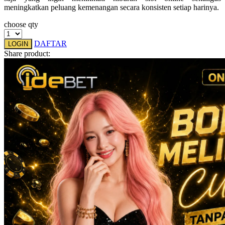
Q
meningkatkan peluang kemenangan secara konsisten setiap harinya.
choose qty
QV Baby
DAFTAR
LOGIN
R
Share product:
Real Shades
Red Castle
Ribbon Madness
S
Sebamed
Silver Cross
Simply Idea
Skip Hop
Spectra