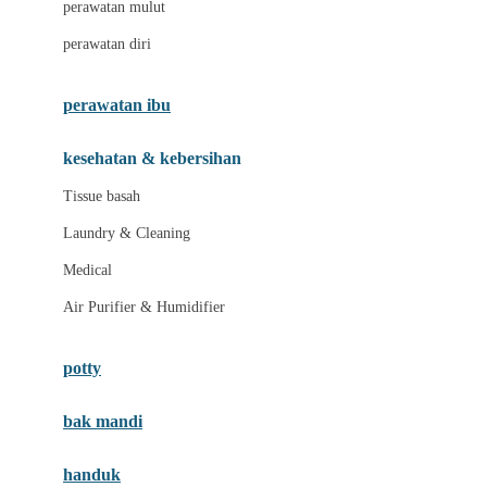
perawatan mulut
Joolz
perawatan diri
Jujube
perawatan ibu
K
Kiddycuts
kesehatan & kebersihan
Kumon
Tissue basah
L
Laundry & Cleaning
Medical
Leapfrog
Air Purifier & Humidifier
Leclerc
Lee Vierra
potty
Lillebaby
bak mandi
Little Bird Told Me
Little Miss Janis
handuk