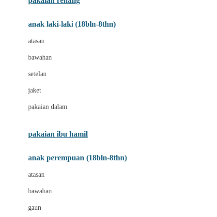
pakaian renang
Bumkins
anak laki-laki (18bln-8thn)
C
atasan
Cetaphil
bawahan
Chicco
setelan
Childlife
jaket
Clevamama
pakaian dalam
Cocolatte
Cottonseeds
pakaian ibu hamil
Cozy N Safe
anak perempuan (18bln-8thn)
Crane
atasan
Cybex
bawahan
D
gaun